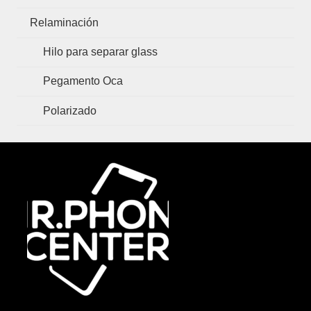
Relaminación
Hilo para separar glass
Pegamento Oca
Polarizado