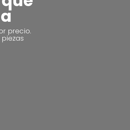
 que
ta
r precio.
 piezas