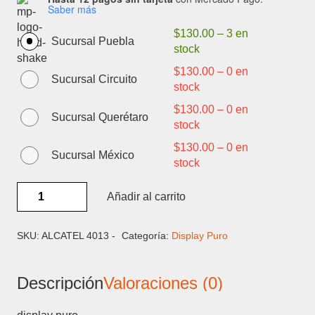
Saber más
$
130.00
–
3 en
Sucursal Puebla
stock
$
130.00
–
0 en
Sucursal Circuito
stock
$
130.00
–
0 en
Sucursal Querétaro
stock
$
130.00
–
0 en
Sucursal México
stock
ALCATEL
Añadir al carrito
4013
-
DISPLAY
SKU:
ALCATEL 4013 -
Categoría:
Display Puro
PURO
cantidad
Descripción
Valoraciones (0)