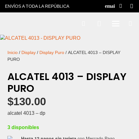
ENVÍOS A TODA LA REPÚBLICA
Inicio
/
Display
/
Display Puro
/ ALCATEL 4013 – DISPLAY
PURO
ALCATEL 4013 – DISPLAY
PURO
$
130.00
alcatel 4013 – dp
3 disponibles
Hasta 12 pagos sin tarjeta
con Mercado Pago.