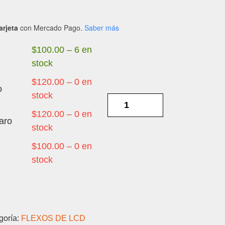
arjeta
con Mercado Pago.
Saber más
$
100.00
–
6 en
stock
$
120.00
–
0 en
o
stock
APPLE
WATCH
$
120.00
–
0 en
aro
SERIE
stock
3
$
100.00
–
0 en
42
stock
MM
GPS
-
FLEX
goría:
FLEXOS DE LCD
LCD