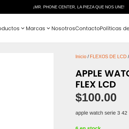
¡MR. PHONE CENTER, LA PIEZA QUE NOS UNE!
oductos
Marcas
Nosotros
Contacto
Políticas d
Inicio
/
FLEXOS DE LCD
APPLE WATC
FLEX LCD
$
100.00
apple watch serie 3 42
6 en stock