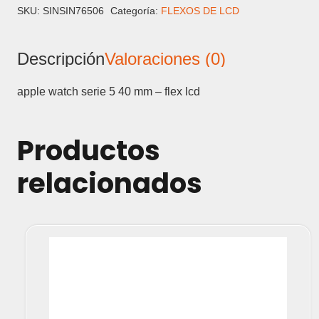
5
SKU:
SINSIN76506
Categoría:
FLEXOS DE LCD
40
MM
Descripción
Valoraciones (0)
-
FLEX
LCD
apple watch serie 5 40 mm – flex lcd
cantidad
Productos
relacionados