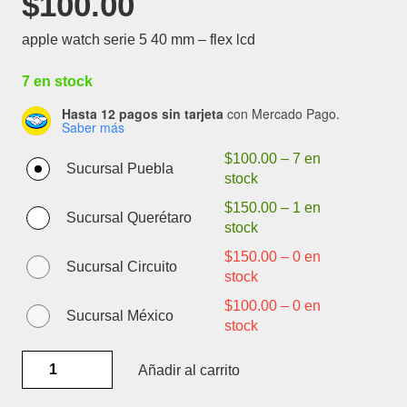
$
100.00
apple watch serie 5 40 mm – flex lcd
7 en stock
Hasta 12 pagos sin tarjeta
con Mercado Pago.
Saber más
$
100.00
–
7 en
Sucursal Puebla
stock
$
150.00
–
1 en
Sucursal Querétaro
stock
$
150.00
–
0 en
Sucursal Circuito
stock
$
100.00
–
0 en
Sucursal México
stock
APPLE
Añadir al carrito
WATCH
SERIE