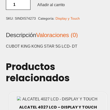
CUBOT
Añadir al carrito
KING
KONG
STAR
SKU:
SINDIS74273
Categoría:
Display y Touch
5G
LCD-
Descripción
Valoraciones (0)
DISPLAY
Y
TOUCH
CUBOT KING KONG STAR 5G LCD- DT
cantidad
Productos
relacionados
ALCATEL 4027 LCD – DISPLAY Y TOUCH