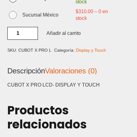
stock
$
310.00
–
0 en
Sucursal México
stock
CUBOT
Añadir al carrito
X
PRO
LCD-
SKU:
CUBOT X PRO L
Categoría:
Display y Touch
DISPLAY
Y
Descripción
Valoraciones (0)
TOUCH
cantidad
CUBOT X PRO LCD- DISPLAY Y TOUCH
Productos
relacionados