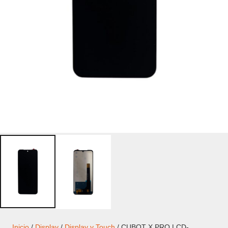
Inicio
/
Display
/
Display y Touch
/ CUBOT X PRO LCD-