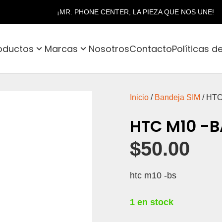
¡MR. PHONE CENTER, LA PIEZA QUE NOS UNE!
oductos
Marcas
Nosotros
Contacto
Políticas d
Inicio
/
Bandeja SIM
/ HT
HTC M10 -
$
50.00
htc m10 -bs
1 en stock