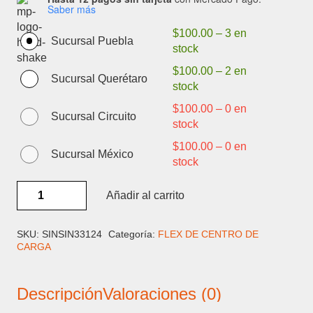
Saber más
$
100.00
–
3 en
Sucursal Puebla
stock
$
100.00
–
2 en
Sucursal Querétaro
stock
$
100.00
–
0 en
Sucursal Circuito
stock
$
100.00
–
0 en
Sucursal México
stock
HUAWEI
Añadir al carrito
HONOR
9X
-
SKU:
SINSIN33124
Categoría:
FLEX DE CENTRO DE
CARGA
FLEX
CENTRO
DE
Descripción
Valoraciones (0)
CARGA
cantidad