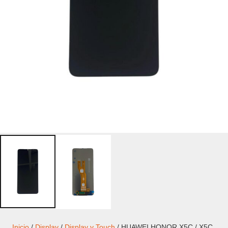
Inicio
/
Display
/
Display y Touch
/ HUAWEI HONOR X5C / X5C