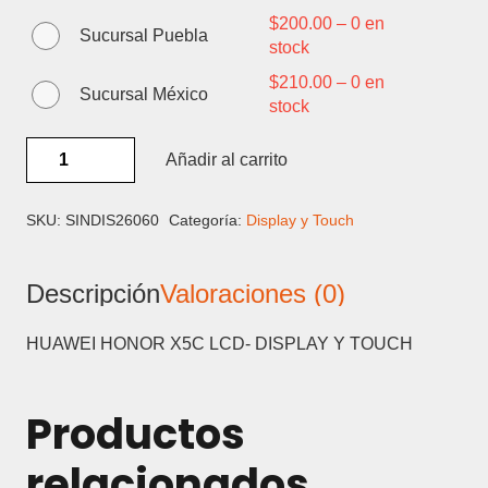
$
200.00
–
0 en
Sucursal Puebla
stock
$
210.00
–
0 en
Sucursal México
stock
HUAWEI
Añadir al carrito
HONOR
X5C
/
SKU:
SINDIS26060
Categoría:
Display y Touch
X5C
PLUS
Descripción
Valoraciones (0)
LCD-
DISPLAY
Y
HUAWEI HONOR X5C LCD- DISPLAY Y TOUCH
TOUCH
cantidad
Productos
relacionados