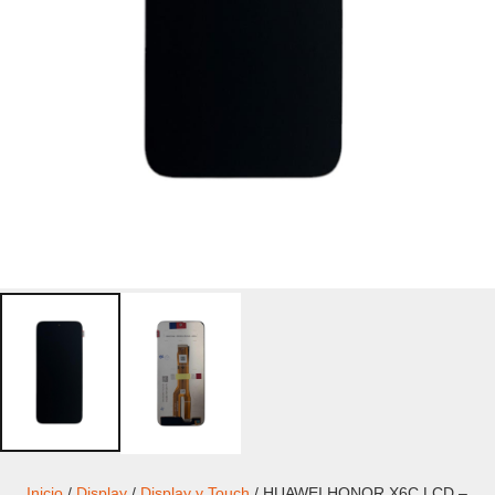
Inicio
/
Display
/
Display y Touch
/ HUAWEI HONOR X6C LCD –