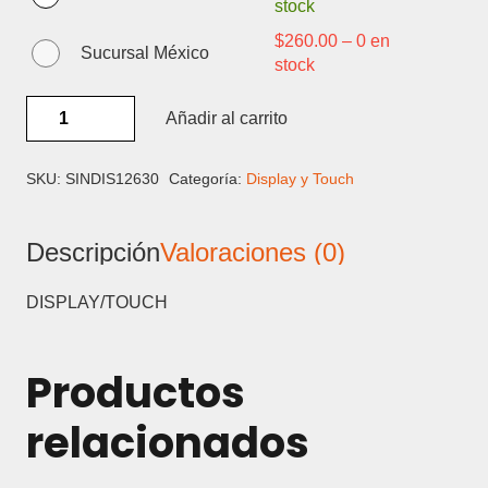
stock
$
260.00
–
0 en
Sucursal México
stock
HUAWEI
Añadir al carrito
HONOR
X6C
LCD
SKU:
SINDIS12630
Categoría:
Display y Touch
-
DISPLAY
Descripción
Valoraciones (0)
Y
TOUCH
cantidad
DISPLAY/TOUCH
Productos
relacionados