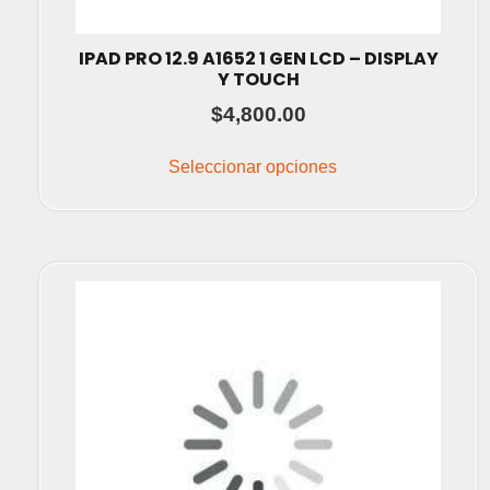
IPAD PRO 12.9 A1652 1 GEN LCD – DISPLAY
Y TOUCH
$
4,800.00
Este
producto
Seleccionar opciones
tiene
múltiples
variantes.
Las
opciones
se
pueden
elegir
en
la
página
de
producto