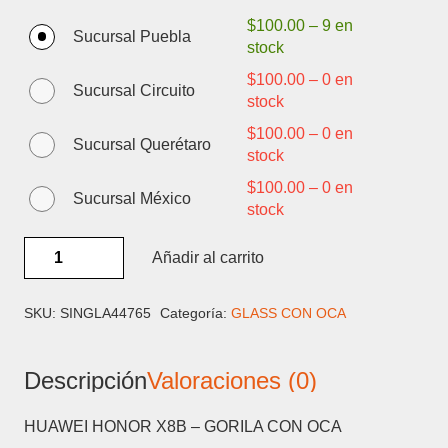
$
100.00
–
9 en
Sucursal Puebla
stock
$
100.00
–
0 en
Sucursal Circuito
stock
$
100.00
–
0 en
Sucursal Querétaro
stock
$
100.00
–
0 en
Sucursal México
stock
HUAWEI
Añadir al carrito
HONOR
X8B
-
SKU:
SINGLA44765
Categoría:
GLASS CON OCA
GORILA
CON
Descripción
Valoraciones (0)
OCA
cantidad
HUAWEI HONOR X8B – GORILA CON OCA