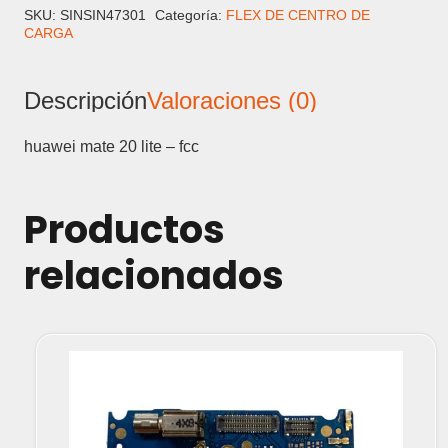
LITE
SKU:
SINSIN47301
Categoría:
FLEX DE CENTRO DE
CARGA
-
FLEX
CENTRO
Descripción
Valoraciones (0)
DE
CARGA
cantidad
huawei mate 20 lite – fcc
Productos
relacionados