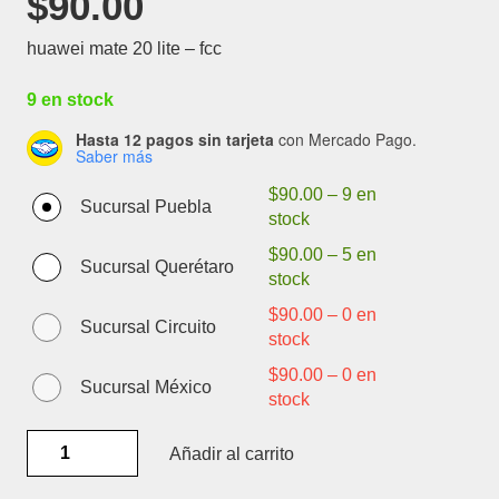
$
90.00
huawei mate 20 lite – fcc
9 en stock
Hasta 12 pagos sin tarjeta
con Mercado Pago.
Saber más
$
90.00
–
9 en
Sucursal Puebla
stock
$
90.00
–
5 en
Sucursal Querétaro
stock
$
90.00
–
0 en
Sucursal Circuito
stock
$
90.00
–
0 en
Sucursal México
stock
HUAWEI
Añadir al carrito
MATE
20