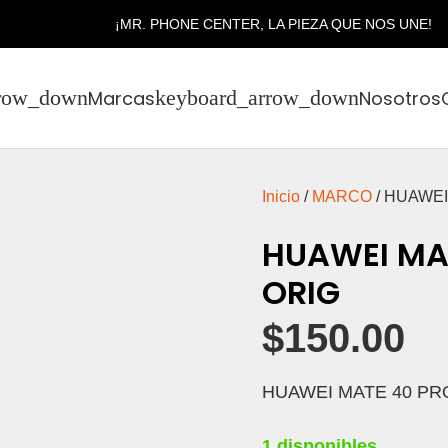
¡MR. PHONE CENTER, LA PIEZA QUE NOS UNE!
Marcas
Nosotros
Inicio
/
MARCO
/ HUAWEI
HUAWEI MA
ORIG
$
150.00
HUAWEI MATE 40 PR
1 disponibles