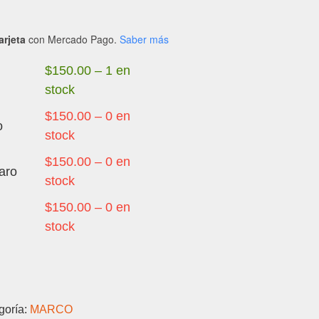
arjeta
con Mercado Pago.
Saber más
$
150.00
–
1 en
stock
$
150.00
–
0 en
o
stock
HUAWEI
$
150.00
–
0 en
aro
MATE
stock
40
$
150.00
–
0 en
PRO
stock
-
MARCO
ORIG
cantidad
goría:
MARCO