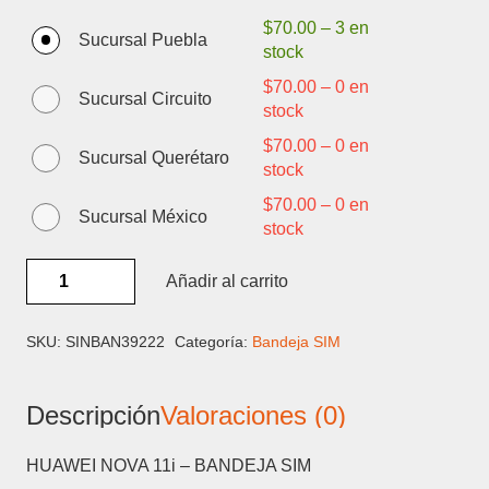
$
70.00
–
3 en
Sucursal Puebla
stock
$
70.00
–
0 en
Sucursal Circuito
stock
$
70.00
–
0 en
Sucursal Querétaro
stock
$
70.00
–
0 en
Sucursal México
stock
HUAWEI
Añadir al carrito
NOVA
11i
-
SKU:
SINBAN39222
Categoría:
Bandeja SIM
BANDEJA
SIM
Descripción
Valoraciones (0)
cantidad
HUAWEI NOVA 11i – BANDEJA SIM