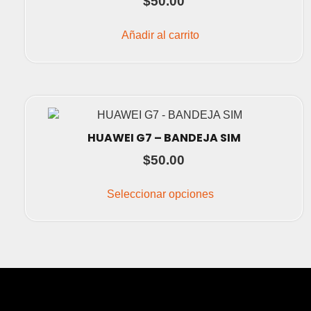
$
50.00
Añadir al carrito
HUAWEI G7 – BANDEJA SIM
$
50.00
Este
producto
Seleccionar opciones
tiene
múltiples
variantes.
Las
opciones
se
pueden