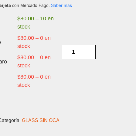
arjeta
con Mercado Pago.
Saber más
$
80.00
–
10 en
stock
$
80.00
–
0 en
o
stock
HUAWEI
NOVA
$
80.00
–
0 en
aro
5/
stock
5
$
80.00
–
0 en
PRO
stock
-
GORILA
cantidad
Categoría:
GLASS SIN OCA