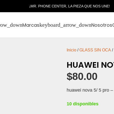
¡MR. PHONE CENTER, LA PIEZA QUE NOS UNE!
Marcas
Nosotros
Inicio
/
GLASS SIN OCA
/
HUAWEI NOV
$
80.00
huawei nova 5/ 5 pro – 
10 disponibles