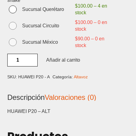
$
100.00
–
4 en
Sucursal Querétaro
stock
$
100.00
–
0 en
Sucursal Circuito
stock
$
90.00
–
0 en
Sucursal México
stock
HUAWEI
Añadir al carrito
P20
-
ALTAVOZ
SKU:
HUAWEI P20 - A
Categoría:
Altavoz
cantidad
Descripción
Valoraciones (0)
HUAWEI P20 – ALT