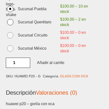
$
100.00
–
10 en
Sucursal Puebla
stock
$
100.00
–
2 en
Sucursal Querétaro
stock
$
100.00
–
0 en
Sucursal Circuito
stock
$
100.00
–
0 en
Sucursal México
stock
HUAWEI
Añadir al carrito
P20
-
GORILA
SKU:
HUAWEI P20 - G
Categoría:
GLASS CON OCA
CON
OCA
Descripción
Valoraciones (0)
cantidad
huawei p20 – gorila con oca