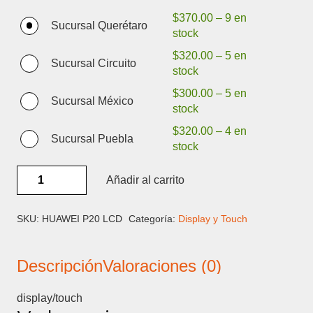
$
370.00
–
9 en
Sucursal Querétaro
stock
$
320.00
–
5 en
Sucursal Circuito
stock
$
300.00
–
5 en
Sucursal México
stock
$
320.00
–
4 en
Sucursal Puebla
stock
HUAWEI
Añadir al carrito
P20
LCD
-
SKU:
HUAWEI P20 LCD
Categoría:
Display y Touch
DISPLAY
Y
Descripción
Valoraciones (0)
TOUCH
cantidad
display/touch