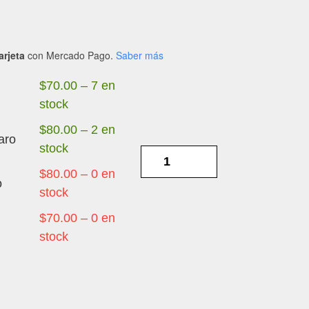
arjeta
con Mercado Pago.
Saber más
$
70.00
–
7 en
stock
$
80.00
–
2 en
aro
stock
HUAWEI
P20
$
80.00
–
0 en
o
LITE
stock
-
$
70.00
–
0 en
FLEXO
stock
INTERCONEXION
cantidad