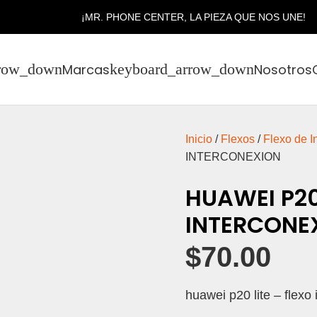
¡MR. PHONE CENTER, LA PIEZA QUE NOS UNE!
Marcas
Nosotros
Inicio
/
Flexos
/
Flexo de I
INTERCONEXION
HUAWEI P20
INTERCONE
$
70.00
huawei p20 lite – flexo