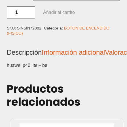
HUAWEI
Añadir al carrito
P40
LITE
-
SKU:
SINSIN72882
Categoría:
BOTON DE ENCENDIDO
(FISICO)
BOTON
FISICO
cantidad
Descripción
Información adicional
Valorac
huawei p40 lite – be
Productos
relacionados