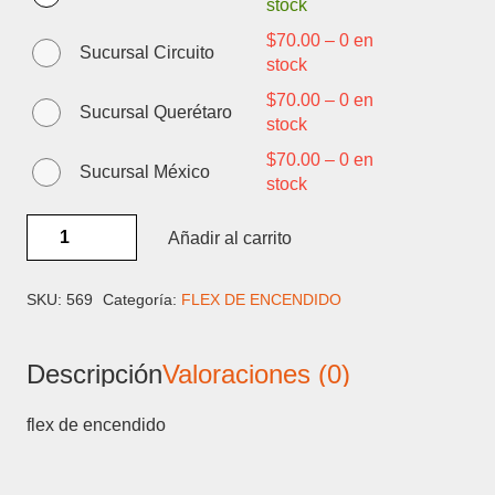
stock
$
70.00
–
0 en
Sucursal Circuito
stock
$
70.00
–
0 en
Sucursal Querétaro
stock
$
70.00
–
0 en
Sucursal México
stock
HUAWEI
Añadir al carrito
P9
LITE
-
SKU:
569
Categoría:
FLEX DE ENCENDIDO
FLEX
DE
Descripción
Valoraciones (0)
ENCENDIDO
cantidad
flex de encendido