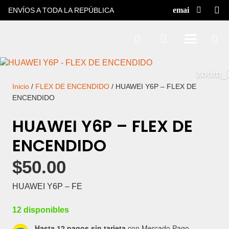
ENVÍOS A TODA LA REPÚBLICA
Inicio
/
FLEX DE ENCENDIDO
/ HUAWEI Y6P – FLEX DE
ENCENDIDO
HUAWEI Y6P – FLEX DE
ENCENDIDO
$
50.00
HUAWEI Y6P – FE
12 disponibles
Hasta 12 pagos sin tarjeta
con Mercado Pago.