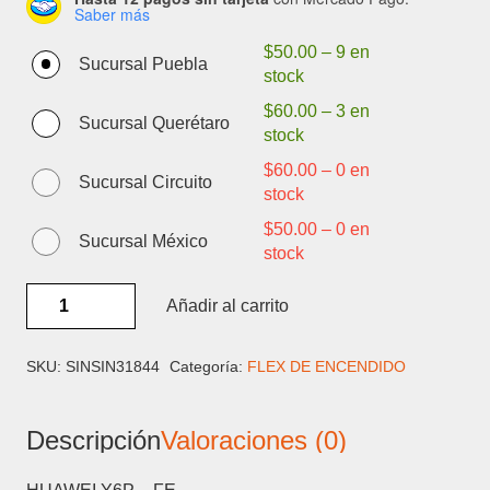
Saber más
$
50.00
–
9 en
Sucursal Puebla
stock
$
60.00
–
3 en
Sucursal Querétaro
stock
$
60.00
–
0 en
Sucursal Circuito
stock
$
50.00
–
0 en
Sucursal México
stock
HUAWEI
Añadir al carrito
Y6P
-
FLEX
SKU:
SINSIN31844
Categoría:
FLEX DE ENCENDIDO
DE
ENCENDIDO
Descripción
Valoraciones (0)
cantidad