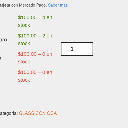
arjeta
con Mercado Pago.
Saber más
$
100.00
–
4 en
stock
$
100.00
–
2 en
aro
stock
HUAWEI
Y9A
$
100.00
–
0 en
o
-
stock
GORILA
$
100.00
–
0 en
CON
stock
OCA
cantidad
ategoría:
GLASS CON OCA