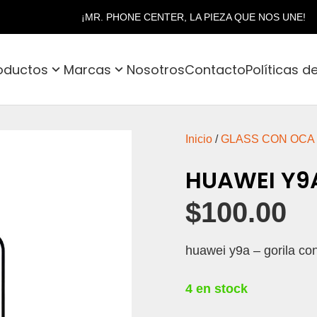
¡MR. PHONE CENTER, LA PIEZA QUE NOS UNE!
oductos
Marcas
Nosotros
Contacto
Políticas d
Inicio
/
GLASS CON OCA
HUAWEI Y9
$
100.00
huawei y9a – gorila co
4 en stock