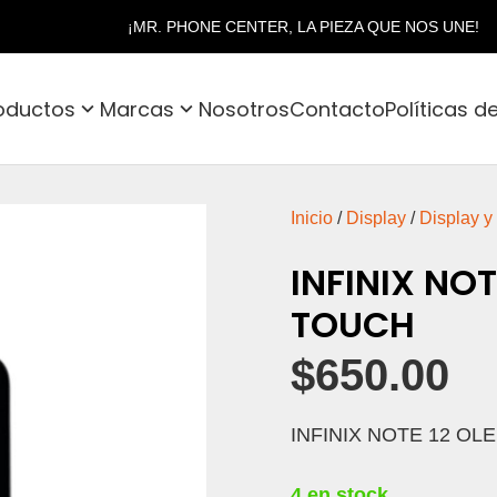
¡MR. PHONE CENTER, LA PIEZA QUE NOS UNE!
oductos
Marcas
Nosotros
Contacto
Políticas d
Inicio
/
Display
/
Display y
INFINIX NOT
TOUCH
$
650.00
INFINIX NOTE 12 OLE
4 en stock