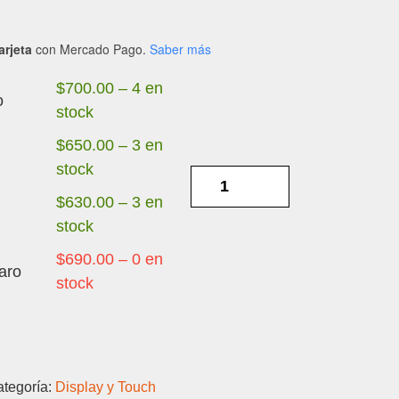
arjeta
con Mercado Pago.
Saber más
$
700.00
–
4 en
o
stock
$
650.00
–
3 en
stock
INFINIX
NOTE
$
630.00
–
3 en
12
stock
OLED
$
690.00
–
0 en
aro
-
stock
DISPLAY
Y
TOUCH
cantidad
tegoría:
Display y Touch