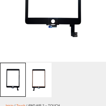
Inicio
/
Touch
/ iPAD AIR 2 – TOUCH