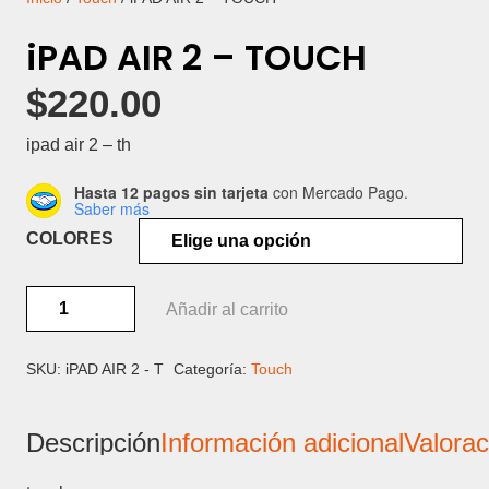
iPAD AIR 2 – TOUCH
$
220.00
ipad air 2 – th
Hasta 12 pagos sin tarjeta
con Mercado Pago.
Saber más
COLORES
iPAD
Añadir al carrito
AIR
2
-
SKU:
iPAD AIR 2 - T
Categoría:
Touch
TOUCH
cantidad
Descripción
Información adicional
Valorac