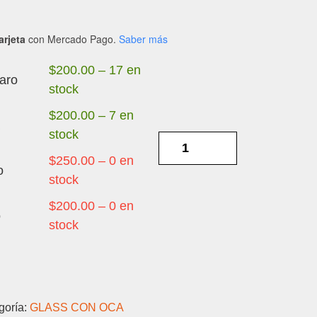
arjeta
con Mercado Pago.
Saber más
$
200.00
–
17 en
aro
stock
$
200.00
–
7 en
stock
IPHONE
12/12
$
250.00
–
0 en
o
PRO
stock
-
$
200.00
–
0 en
o
TOUCH
stock
GORILA
CON
OCA
cantidad
goría:
GLASS CON OCA