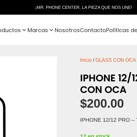
¡MR. PHONE CENTER, LA PIEZA QUE NOS UNE!
oductos
Marcas
Nosotros
Contacto
Políticas d
Inicio
/
GLASS CON OCA
IPHONE 12/
CON OCA
$
200.00
IPHONE 12/12 PRO –
17 en stock