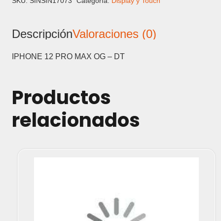
MAX
SKU:
SINSIN17073
Categoría:
Display y Touch
OG
-
Descripción
Valoraciones (0)
DISPLAY
Y
TOUCH
IPHONE 12 PRO MAX OG – DT
cantidad
Productos
relacionados