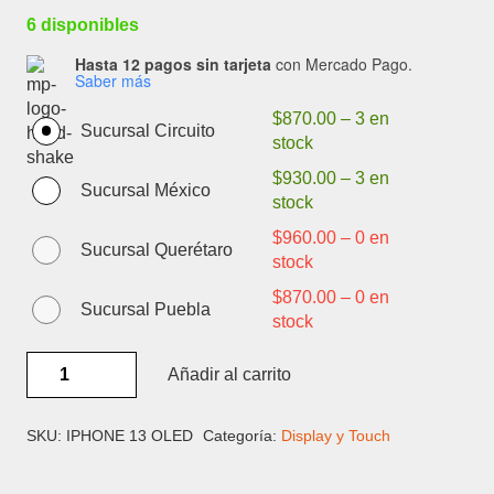
6 disponibles
Hasta 12 pagos sin tarjeta
con Mercado Pago.
Saber más
$
870.00
–
3 en
Sucursal Circuito
stock
$
930.00
–
3 en
Sucursal México
stock
$
960.00
–
0 en
Sucursal Querétaro
stock
$
870.00
–
0 en
Sucursal Puebla
stock
IPHONE
Añadir al carrito
13
OLED
HARD
SKU:
IPHONE 13 OLED
Categoría:
Display y Touch
DIAGNOSTIC
-