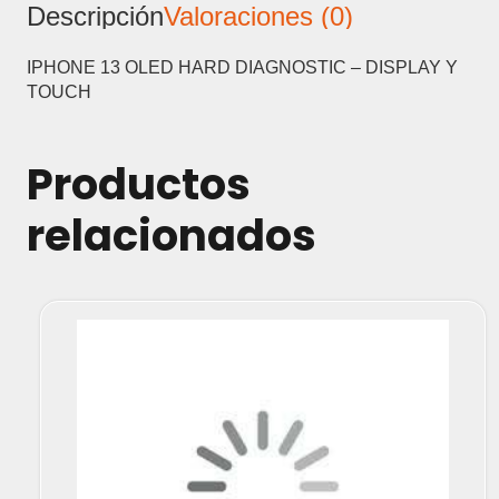
Descripción
Valoraciones (0)
DISPLAY
Y
TOUCH
IPHONE 13 OLED HARD DIAGNOSTIC – DISPLAY Y
cantidad
TOUCH
Productos
relacionados