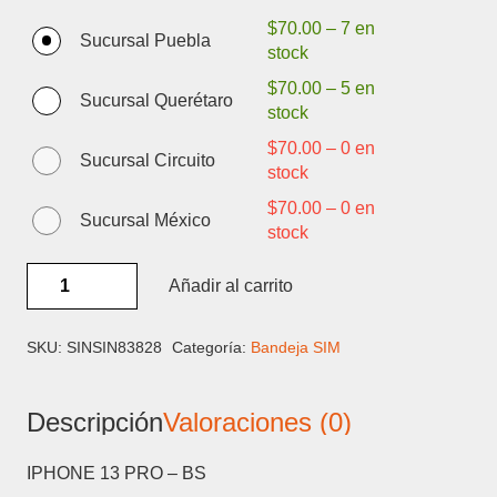
$
70.00
–
7 en
Sucursal Puebla
stock
$
70.00
–
5 en
Sucursal Querétaro
stock
$
70.00
–
0 en
Sucursal Circuito
stock
$
70.00
–
0 en
Sucursal México
stock
IPHONE
Añadir al carrito
13
PRO
-
SKU:
SINSIN83828
Categoría:
Bandeja SIM
BANDEJA
SIM
Descripción
Valoraciones (0)
cantidad
IPHONE 13 PRO – BS