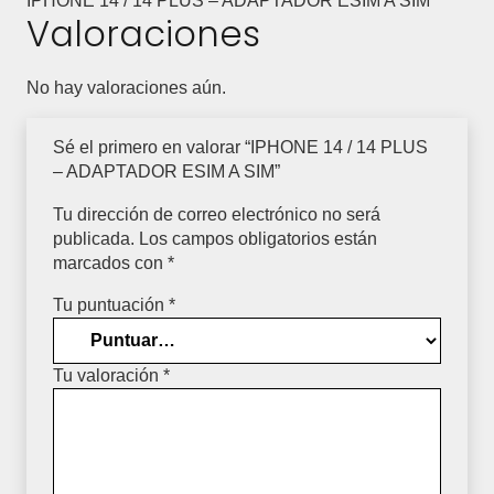
IPHONE 14 / 14 PLUS – ADAPTADOR ESIM A SIM
Valoraciones
SIM
cantidad
No hay valoraciones aún.
Sé el primero en valorar “IPHONE 14 / 14 PLUS
– ADAPTADOR ESIM A SIM”
Tu dirección de correo electrónico no será
publicada.
Los campos obligatorios están
marcados con
*
Tu puntuación
*
Tu valoración
*