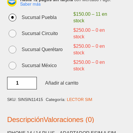
Saber más
$
150.00
–
11 en
Sucursal Puebla
stock
$
250.00
–
0 en
Sucursal Circuito
stock
$
250.00
–
0 en
Sucursal Querétaro
stock
$
250.00
–
0 en
Sucursal México
stock
IPHONE
Añadir al carrito
14
/
14
SKU:
SINSIN11415
Categoría:
LECTOR SIM
PLUS
-
Descripción
Valoraciones (0)
ADAPTADOR
ESIM
A