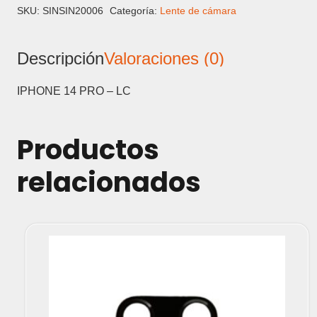
-
SKU:
SINSIN20006
Categoría:
Lente de cámara
LENTE
DE
Descripción
Valoraciones (0)
CAMARA
cantidad
IPHONE 14 PRO – LC
Productos
relacionados