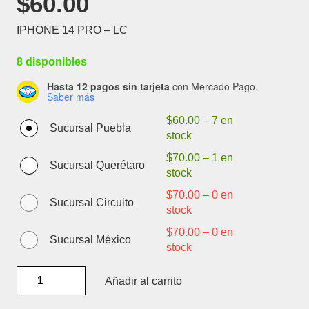
$
60.00
IPHONE 14 PRO – LC
8 disponibles
Hasta 12 pagos sin tarjeta
con Mercado Pago.
Saber más
$
60.00
–
7 en
Sucursal Puebla
stock
$
70.00
–
1 en
Sucursal Querétaro
stock
$
70.00
–
0 en
Sucursal Circuito
stock
$
70.00
–
0 en
Sucursal México
stock
IPHONE
Añadir al carrito
14
PRO