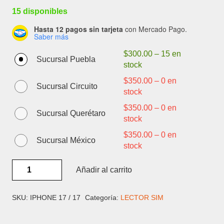
15 disponibles
Hasta 12 pagos sin tarjeta
con Mercado Pago.
Saber más
$
300.00
–
15 en
Sucursal Puebla
stock
$
350.00
–
0 en
Sucursal Circuito
stock
$
350.00
–
0 en
Sucursal Querétaro
stock
$
350.00
–
0 en
Sucursal México
stock
IPHONE
Añadir al carrito
17
/
17
SKU:
IPHONE 17 / 17
Categoría:
LECTOR SIM
PLUS
-