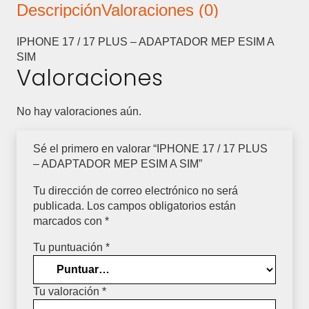
Descripción
Valoraciones (0)
ADAPTADOR
MEP
ESIM
IPHONE 17 / 17 PLUS – ADAPTADOR MEP ESIM A
A
SIM
Valoraciones
SIM
cantidad
No hay valoraciones aún.
Sé el primero en valorar “IPHONE 17 / 17 PLUS
– ADAPTADOR MEP ESIM A SIM”
Tu dirección de correo electrónico no será
publicada.
Los campos obligatorios están
marcados con
*
Tu puntuación
*
Tu valoración
*