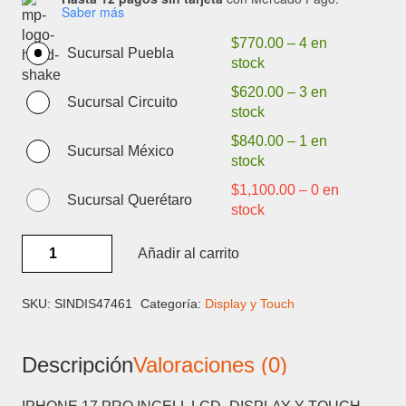
Saber más
$
770.00
–
4 en
Sucursal Puebla
stock
$
620.00
–
3 en
Sucursal Circuito
stock
$
840.00
–
1 en
Sucursal México
stock
$
1,100.00
–
0 en
Sucursal Querétaro
stock
IPHONE
Añadir al carrito
17
PRO
INCELL
SKU:
SINDIS47461
Categoría:
Display y Touch
LCD-
DISPLAY
Descripción
Valoraciones (0)
Y
TOUCH
cantidad