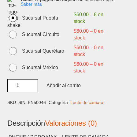
Saber más
$
60.00
–
8 en
Sucursal Puebla
stock
$
60.00
–
0 en
Sucursal Circuito
stock
$
60.00
–
0 en
Sucursal Querétaro
stock
$
60.00
–
0 en
Sucursal México
stock
IPHONE
Añadir al carrito
17
PRO
MAX
SKU:
SINLEN50046
Categoría:
Lente de cámara
-
LENTE
Descripción
Valoraciones (0)
DE
CAMARA
cantidad