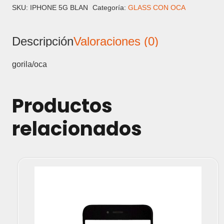
-
SKU:
IPHONE 5G BLAN
Categoría:
GLASS CON OCA
GORILA
CON
Descripción
Valoraciones (0)
OCA
cantidad
gorila/oca
Productos
relacionados