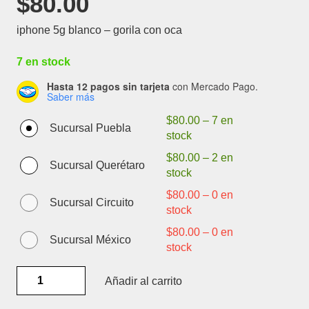
$
80.00
iphone 5g blanco – gorila con oca
7 en stock
Hasta 12 pagos sin tarjeta
con Mercado Pago.
Saber más
$
80.00
–
7 en
Sucursal Puebla
stock
$
80.00
–
2 en
Sucursal Querétaro
stock
$
80.00
–
0 en
Sucursal Circuito
stock
$
80.00
–
0 en
Sucursal México
stock
IPHONE
Añadir al carrito
5G
BLANCO