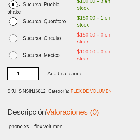
$
100.00
–
3 en
Sucursal Puebla
stock
$
150.00
–
1 en
Sucursal Querétaro
stock
$
150.00
–
0 en
Sucursal Circuito
stock
$
100.00
–
0 en
Sucursal México
stock
IPHONE
Añadir al carrito
XS
-
FLEX
SKU:
SINSIN16812
Categoría:
FLEX DE VOLUMEN
VOLUMEN
cantidad
Descripción
Valoraciones (0)
iphone xs – flex volumen