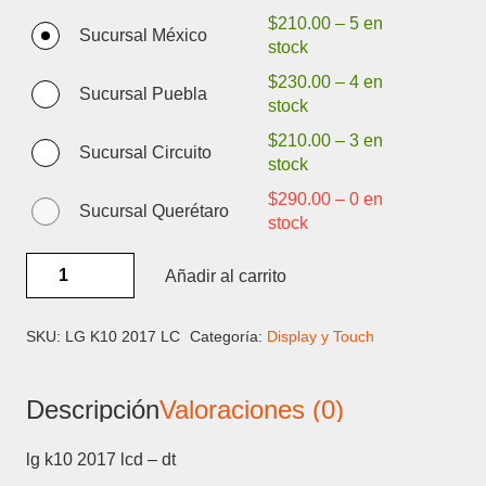
$
210.00
–
5 en
Sucursal México
stock
$
230.00
–
4 en
Sucursal Puebla
stock
$
210.00
–
3 en
Sucursal Circuito
stock
$
290.00
–
0 en
Sucursal Querétaro
stock
LG
Añadir al carrito
K10
2017
LCD
SKU:
LG K10 2017 LC
Categoría:
Display y Touch
-
DISPLAY
Descripción
Valoraciones (0)
Y
TOUCH
cantidad
lg k10 2017 lcd – dt