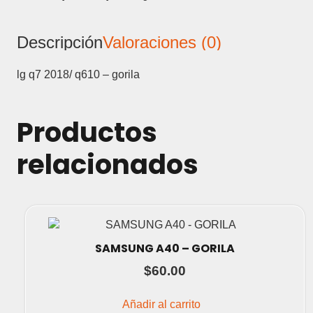
-
GORILA
Descripción
Valoraciones (0)
cantidad
lg q7 2018/ q610 – gorila
Productos
relacionados
SAMSUNG A40 – GORILA
$
60.00
Añadir al carrito