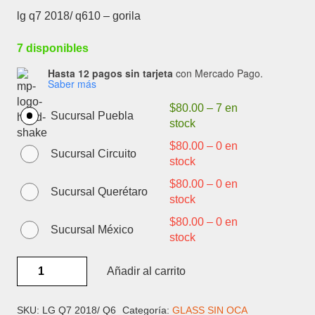
lg q7 2018/ q610 – gorila
7 disponibles
Hasta 12 pagos sin tarjeta
con Mercado Pago.
Saber más
$
80.00
–
7 en
Sucursal Puebla
stock
$
80.00
–
0 en
Sucursal Circuito
stock
$
80.00
–
0 en
Sucursal Querétaro
stock
$
80.00
–
0 en
Sucursal México
stock
LG
Añadir al carrito
Q7
2018/
Q610
SKU:
LG Q7 2018/ Q6
Categoría:
GLASS SIN OCA