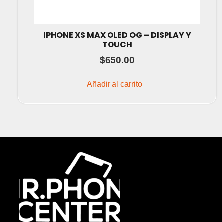
IPHONE XS MAX OLED OG – DISPLAY Y
TOUCH
$
650.00
Añadir al carrito