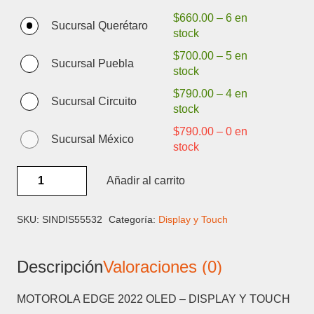
$
660.00
–
6 en
Sucursal Querétaro
stock
$
700.00
–
5 en
Sucursal Puebla
stock
$
790.00
–
4 en
Sucursal Circuito
stock
$
790.00
–
0 en
Sucursal México
stock
MOTOROLA
Añadir al carrito
EDGE
2022
OLED
SKU:
SINDIS55532
Categoría:
Display y Touch
-
DISPLAY
Descripción
Valoraciones (0)
Y
TOUCH
cantidad
MOTOROLA EDGE 2022 OLED – DISPLAY Y TOUCH