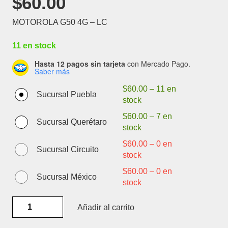
$
60.00
MOTOROLA G50 4G – LC
11 en stock
Hasta 12 pagos sin tarjeta
con Mercado Pago.
Saber más
$
60.00
–
11 en
Sucursal Puebla
stock
$
60.00
–
7 en
Sucursal Querétaro
stock
$
60.00
–
0 en
Sucursal Circuito
stock
$
60.00
–
0 en
Sucursal México
stock
MOTOROLA
Añadir al carrito
G50
4G