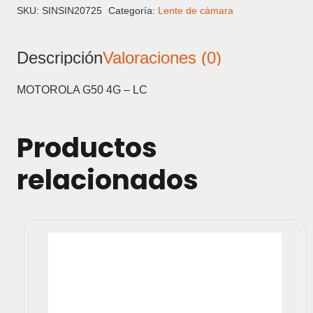
-
SKU:
SINSIN20725
Categoría:
Lente de cámara
LENTE
DE
Descripción
Valoraciones (0)
CAMARA
cantidad
MOTOROLA G50 4G – LC
Productos
relacionados