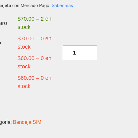
arjeta
con Mercado Pago.
Saber más
$
70.00
–
2 en
aro
stock
$
70.00
–
0 en
o
stock
MOTOROLA
G60
$
60.00
–
0 en
-
stock
BANDEJA
$
60.00
–
0 en
SIM
stock
cantidad
goría:
Bandeja SIM