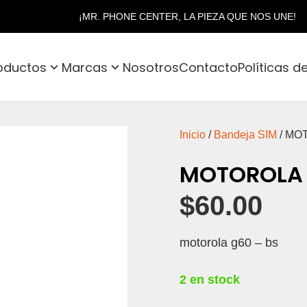
¡MR. PHONE CENTER, LA PIEZA QUE NOS UNE!
oductos
Marcas
Nosotros
Contacto
Políticas d
Inicio
/
Bandeja SIM
/ MO
MOTOROLA 
$
60.00
motorola g60 – bs
2 en stock