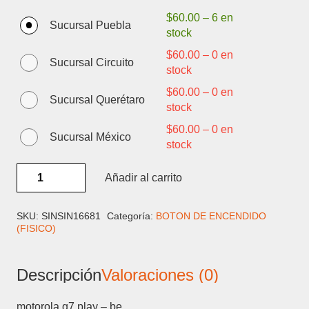
$
60.00
–
6 en
Sucursal Puebla
stock
$
60.00
–
0 en
Sucursal Circuito
stock
$
60.00
–
0 en
Sucursal Querétaro
stock
$
60.00
–
0 en
Sucursal México
stock
MOTOROLA
Añadir al carrito
G7
PLAY
-
SKU:
SINSIN16681
Categoría:
BOTON DE ENCENDIDO
(FISICO)
BOTON
FISICO
cantidad
Descripción
Valoraciones (0)
motorola g7 play – be