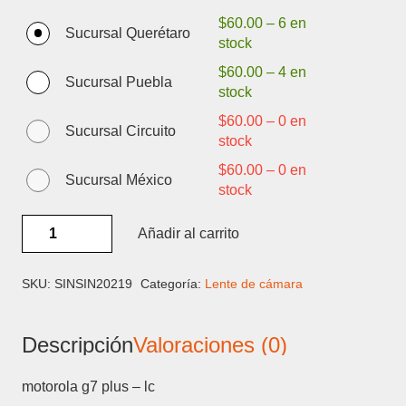
$
60.00
–
6 en
Sucursal Querétaro
stock
$
60.00
–
4 en
Sucursal Puebla
stock
$
60.00
–
0 en
Sucursal Circuito
stock
$
60.00
–
0 en
Sucursal México
stock
MOTOROLA
Añadir al carrito
G7
PLUS
-
SKU:
SINSIN20219
Categoría:
Lente de cámara
LENTE
DE
Descripción
Valoraciones (0)
CAMARA
cantidad
motorola g7 plus – lc