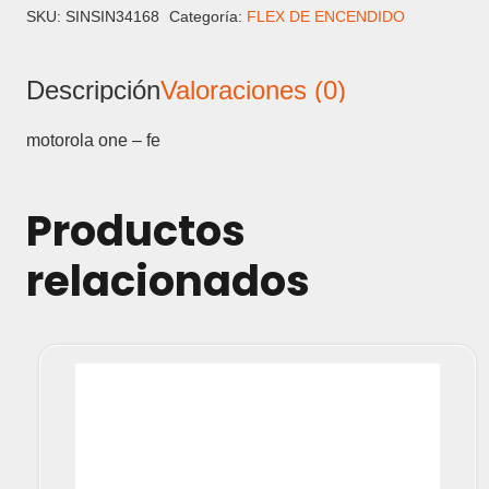
FLEX
SKU:
SINSIN34168
Categoría:
FLEX DE ENCENDIDO
DE
ENCENDIDO
Descripción
Valoraciones (0)
cantidad
motorola one – fe
Productos
relacionados