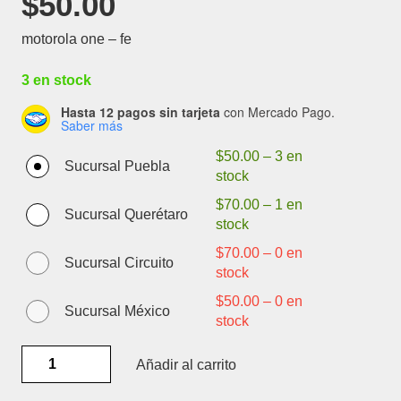
$
50.00
motorola one – fe
3 en stock
Hasta 12 pagos sin tarjeta
con Mercado Pago.
Saber más
$
50.00
–
3 en
Sucursal Puebla
stock
$
70.00
–
1 en
Sucursal Querétaro
stock
$
70.00
–
0 en
Sucursal Circuito
stock
$
50.00
–
0 en
Sucursal México
stock
MOTOROLA
Añadir al carrito
ONE
-