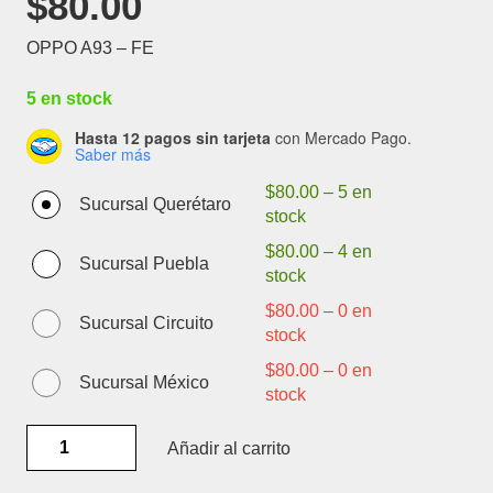
$
80.00
OPPO A93 – FE
5 en stock
Hasta 12 pagos sin tarjeta
con Mercado Pago.
Saber más
$
80.00
–
5 en
Sucursal Querétaro
stock
$
80.00
–
4 en
Sucursal Puebla
stock
$
80.00
–
0 en
Sucursal Circuito
stock
$
80.00
–
0 en
Sucursal México
stock
OPPO
Añadir al carrito
A93
-