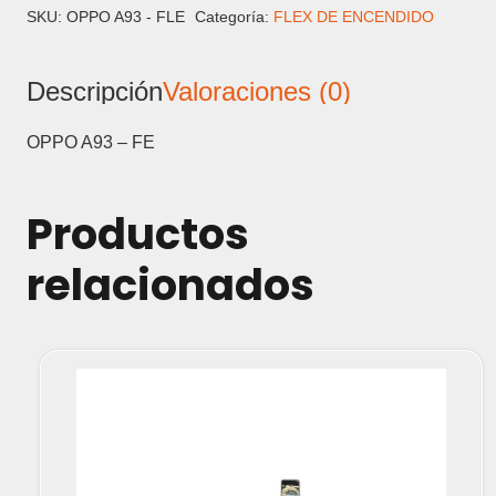
FLEX
SKU:
OPPO A93 - FLE
Categoría:
FLEX DE ENCENDIDO
DE
ENCENDIDO
Descripción
Valoraciones (0)
cantidad
OPPO A93 – FE
Productos
relacionados