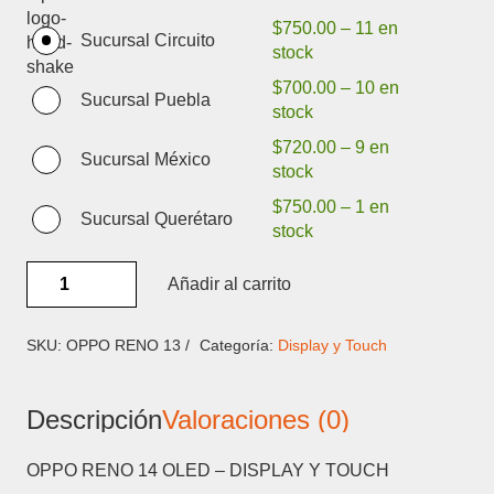
$
750.00
–
11 en
Sucursal Circuito
stock
$
700.00
–
10 en
Sucursal Puebla
stock
$
720.00
–
9 en
Sucursal México
stock
$
750.00
–
1 en
Sucursal Querétaro
stock
OPPO
Añadir al carrito
RENO
13
/
SKU:
OPPO RENO 13 /
Categoría:
Display y Touch
14
OLED
Descripción
Valoraciones (0)
-
DISPLAY
Y
OPPO RENO 14 OLED – DISPLAY Y TOUCH
TOUCH