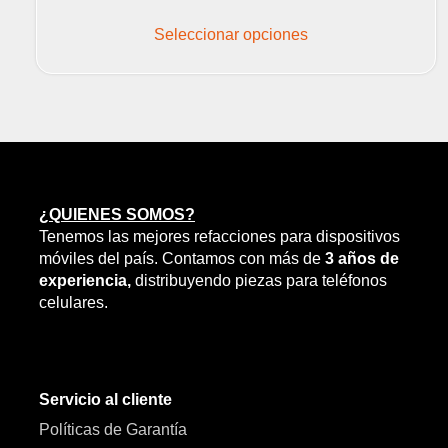
Este
producto
Seleccionar opciones
tiene
múltiples
variantes.
Las
opciones
se
pueden
elegir
¿QUIENES SOMOS?
en
Tenemos las mejores refacciones para dispositivos
la
móviles del país. Contamos con más de
3 años de
página
experiencia,
distribuyendo piezas para teléfonos
de
celulares.
producto
Servicio al cliente
Políticas de Garantía