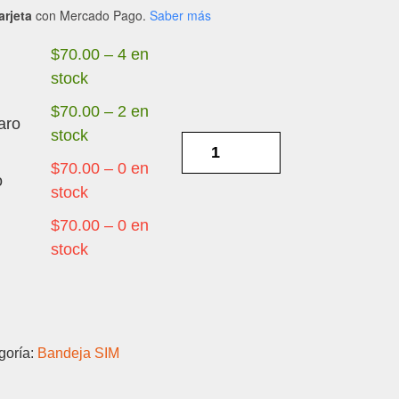
arjeta
con Mercado Pago.
Saber más
$
70.00
–
4 en
stock
$
70.00
–
2 en
aro
stock
SAMSUNG
A02
$
70.00
–
0 en
o
-
stock
BANDEJA
$
70.00
–
0 en
SIM
stock
cantidad
goría:
Bandeja SIM