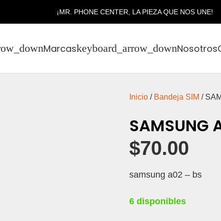
¡MR. PHONE CENTER, LA PIEZA QUE NOS UNE!
Marcas
Nosotros
Inicio
/
Bandeja SIM
/ SA
SAMSUNG A
$
70.00
samsung a02 – bs
6 disponibles