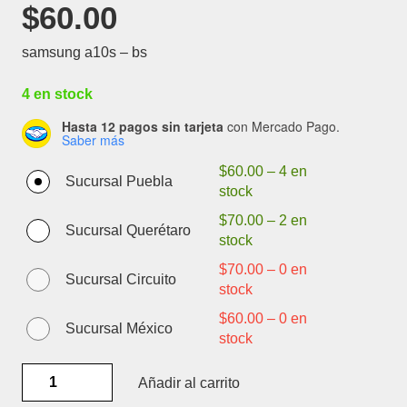
$
60.00
samsung a10s – bs
4 en stock
Hasta 12 pagos sin tarjeta
con Mercado Pago.
Saber más
$
60.00
–
4 en
Sucursal Puebla
stock
$
70.00
–
2 en
Sucursal Querétaro
stock
$
70.00
–
0 en
Sucursal Circuito
stock
$
60.00
–
0 en
Sucursal México
stock
SAMSUNG
Añadir al carrito
A10S