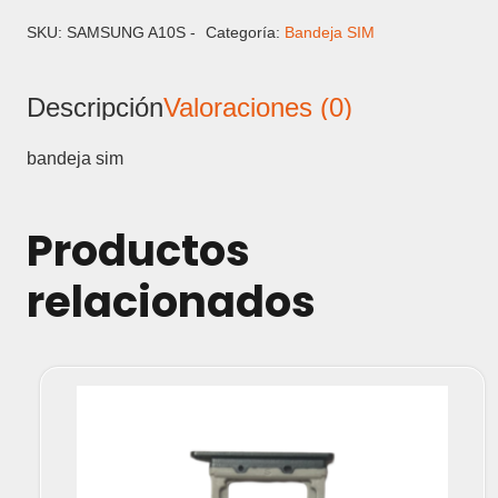
-
BANDEJA
SKU:
SAMSUNG A10S -
Categoría:
Bandeja SIM
SIM
cantidad
Descripción
Valoraciones (0)
bandeja sim
Productos
relacionados