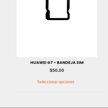
HUAWEI G7 – BANDEJA SIM
$
50.00
Este
producto
Seleccionar opciones
tiene
múltiples
variantes.
Las
opciones