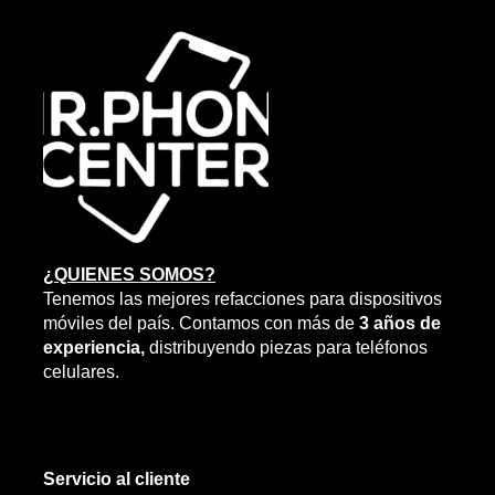
se
pueden
elegir
en
la
página
de
producto
¿QUIENES SOMOS?
Tenemos las mejores refacciones para dispositivos
móviles del país. Contamos con más de
3 años de
experiencia,
distribuyendo piezas para teléfonos
celulares.
Servicio al cliente