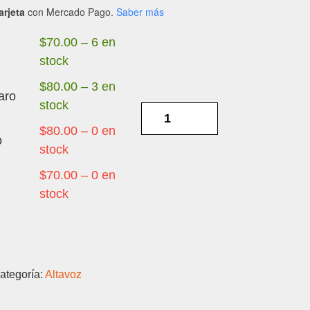
arjeta
con Mercado Pago.
Saber más
$
70.00
–
6 en
stock
$
80.00
–
3 en
aro
stock
SAMSUNG
A13
$
80.00
–
0 en
o
-
stock
ALTAVOZ
$
70.00
–
0 en
cantidad
stock
ategoría:
Altavoz